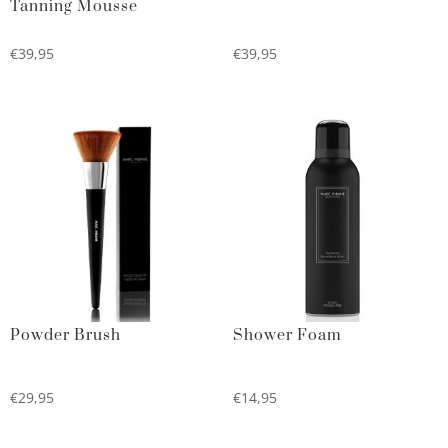
Tanning Mousse
€
39,95
€
39,95
Powder Brush
Shower Foam
€
29,95
€
14,95