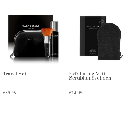
Travel Set
Exfoliating Mitt
Scrubhandschoen
€
39,95
€
14,95