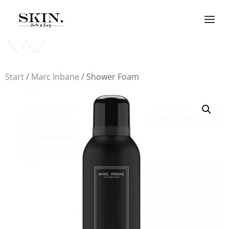
Start
/
Marc Inbane
/ Shower Foam