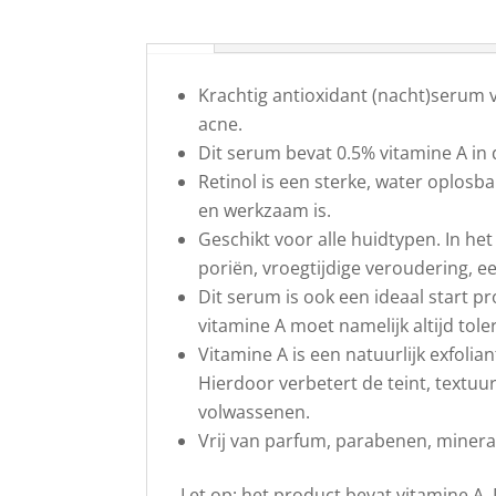
Krachtig antioxidant (nacht)serum v
acne.
Dit serum bevat 0.5% vitamine A in 
Retinol is een sterke, water oplos
en werkzaam is.
Geschikt voor alle huidtypen. In h
poriën, vroegtijdige veroudering, ee
Dit serum is ook een ideaal start pr
vitamine A moet namelijk altijd to
Vitamine A is een natuurlijk exfoli
Hierdoor verbetert de teint, textuu
volwassenen.
Vrij van parfum, parabenen, minerale 
Let op: het product bevat vitamine A