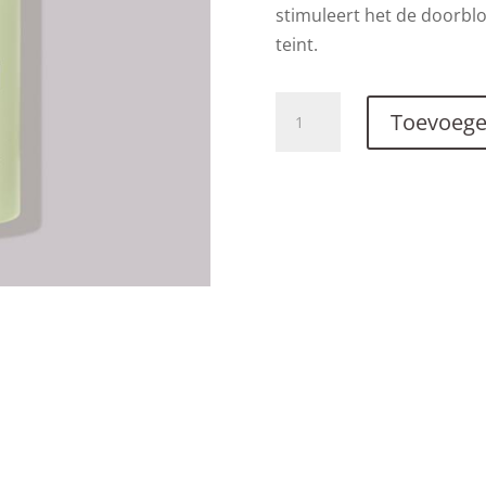
stimuleert het de doorblo
teint.
Vitamin
Toevoege
A
0.5%
Serum
aantal