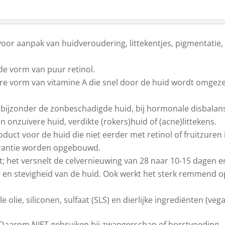
oor aanpak van huidveroudering, littekentjes, pigmentatie, 
de vorm van puur retinol.
bare vorm van vitamine A die snel door de huid wordt omgeze
et bijzonder de zonbeschadigde huid, bij hormonale disbalan
n onzuivere huid, verdikte (rokers)huid of (acne)littekens.
oduct voor de huid die niet eerder met retinol of fruitzuren
lerantie worden opgebouwd.
ant; het versnelt de celvernieuwing van 28 naar 10-15 dagen
r en stevigheid van de huid. Ook werkt het sterk remmend op
olie, siliconen, sulfaat (SLS) en dierlijke ingrediënten (vega
. Daarom NIET gebruiken bij zwangerschap of borstvoeding.