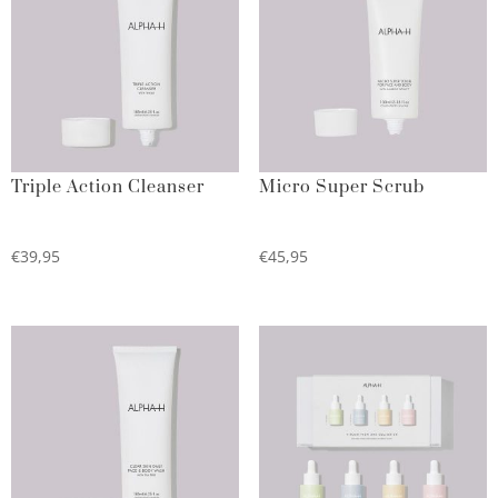
Triple Action Cleanser
Micro Super Scrub
€
39,95
€
45,95