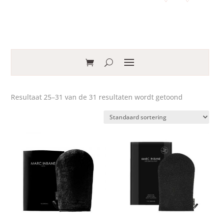
Resultaat 25–31 van de 31 resultaten wordt getoond