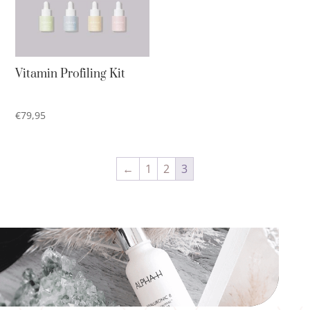
Vitamin Profiling Kit
€
79,95
←
1
2
3