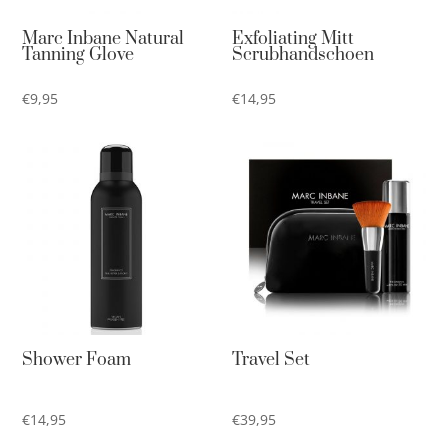
Marc Inbane Natural
Exfoliating Mitt
Tanning Glove
Scrubhandschoen
€
9,95
€
14,95
Shower Foam
Travel Set
€
14,95
€
39,95